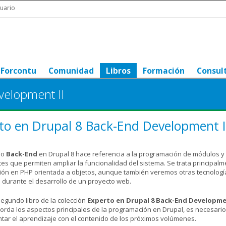
uario
Forcontu
Comunidad
Libros
Formación
Consul
velopment II
to en Drupal 8 Back-End Development I
lo
Back-End
en Drupal 8 hace referencia a la programación de módulos y
s que permiten ampliar la funcionalidad del sistema. Se trata principalm
ón en PHP orientada a objetos, aunque también veremos otras tecnologí
 durante el desarrollo de un proyecto web.
segundo libro de la colección
Experto en Drupal 8 Back-End Developm
rda los aspectos principales de la programación en Drupal, es necesario
ar el aprendizaje con el contenido de los próximos volúmenes.