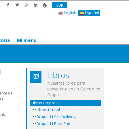
EUR
English
Español
toría
Mi menú
I
Libros
Nuestros libros para
convertirte en un Experto en
ente de
Drupal
as
Libros Drupal 11
Libros Drupal 11
ent
.
Drupal 11 Site Building
Drupal 11 Back-End