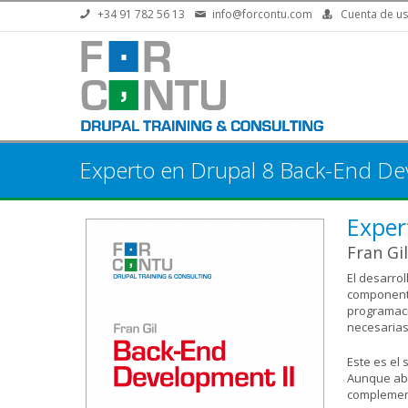
Pasar al contenido principal
+34 91 782 56 13
info@forcontu.com
Cuenta de us
Experto en Drupal 8 Back-End De
Exper
Fran Gil
El desarrol
componente
programaci
necesarias
Este es el 
Aunque abo
complement