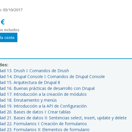
o:
03/10/2017
 €
o incluidos
dos:
dad 13. Drush I: Comandos de Drush
dad 14. Drupal Console I: Comandos de Drupal Console
dad 15. Arquitectura de Drupal 8
dad 16. Buenas prácticas de desarrollo con Drupal
dad 17. Introducción a la creación de módulos
dad 18. Enrutamiento y menús
dad 19. Introducción a la API de Configuración
dad 20. Bases de datos I: Crear tablas
ad 21. Bases de datos II: Sentencias select, insert, update y delete
dad 22. Formularios I: Creación de formularios
dad 23. Formularios II: Elementos de formulario