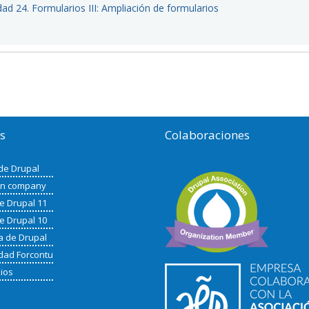
dad 24. Formularios III: Ampliación de formularios
os
Colaboraciones
de Drupal
in company
de Drupal 11
de Drupal 10
a de Drupal
ad Forcontu
nios