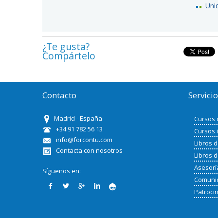
Uni
¿Te gusta?
Compártelo
Contacto
Servici
Madrid - España
Cursos 
+34 91 782 56 13
Cursos 
info@forcontu.com
Libros 
Contacta con nosotros
Libros 
Asesorí
Síguenos en:
Comunid
Patroci