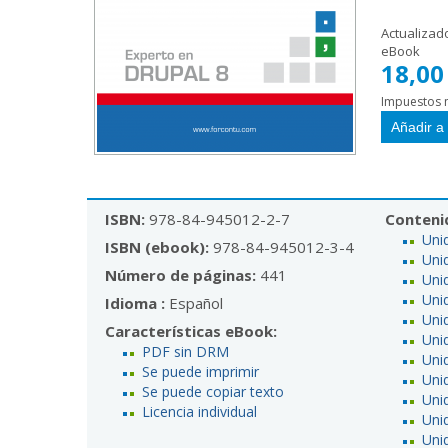
Actualizad
eBook
18,00
Impuestos n
ISBN:
978-84-945012-2-7
Conteni
Uni
ISBN (ebook):
978-84-945012-3-4
Uni
Número de páginas:
441
Uni
Uni
Idioma :
Español
Uni
Características eBook:
Uni
PDF sin DRM
Uni
Se puede imprimir
Uni
Se puede copiar texto
Unid
Licencia individual
Uni
Uni