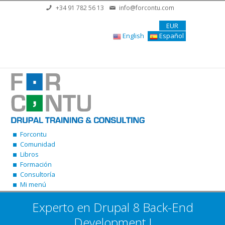
Pasar al contenido principal
+34 91 782 56 13
info@forcontu.com
EUR
English
Español
Forcontu
Comunidad
Libros
Formación
Consultoría
Mi menú
Experto en Drupal 8 Back-End
Development I