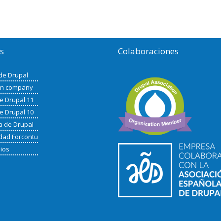
os
Colaboraciones
de Drupal
in company
de Drupal 11
de Drupal 10
a de Drupal
ad Forcontu
nios