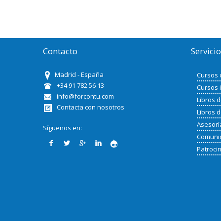
Contacto
Servici
Madrid - España
Cursos 
+34 91 782 56 13
Cursos 
info@forcontu.com
Libros 
Contacta con nosotros
Libros 
Asesorí
Síguenos en:
Comunid
Patroci