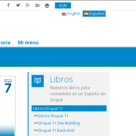
EUR
English
Español
toría
Mi menú
Libros
Nuestros libros para
convertirte en un Experto en
Drupal
Libros Drupal 11
Libros Drupal 11
Drupal 11 Site Building
Drupal 11 Back-End