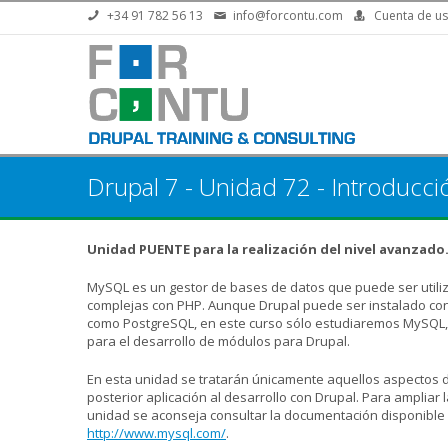
Pasar al contenido principal
+34 91 782 56 13
info@forcontu.com
Cuenta de us
Drupal 7 - Unidad 72 - Introducc
Unidad PUENTE para la realización del nivel avanzado
MySQL es un gestor de bases de datos que puede ser utiliz
complejas con PHP. Aunque Drupal puede ser instalado con
como PostgreSQL, en este curso sólo estudiaremos MySQL, p
para el desarrollo de módulos para Drupal.
En esta unidad se tratarán únicamente aquellos aspectos
posterior aplicación al desarrollo con Drupal. Para ampliar
unidad se aconseja consultar la documentación disponible 
http://www.mysql.com/
.