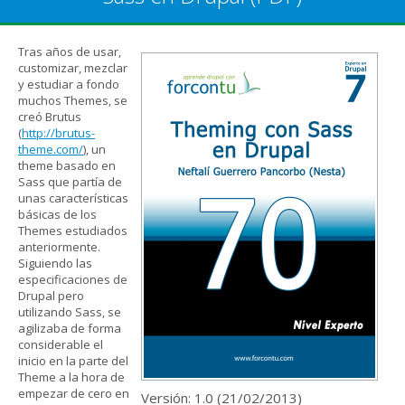
Tras años de usar,
customizar, mezclar
y estudiar a fondo
muchos Themes, se
creó Brutus
(
http://brutus-
theme.com/
), un
theme basado en
Sass que partía de
unas características
básicas de los
Themes estudiados
anteriormente.
Siguiendo las
especificaciones de
Drupal pero
utilizando Sass, se
agilizaba de forma
considerable el
inicio en la parte del
Theme a la hora de
empezar de cero en
Versión: 1.0 (
21/02/2013
)