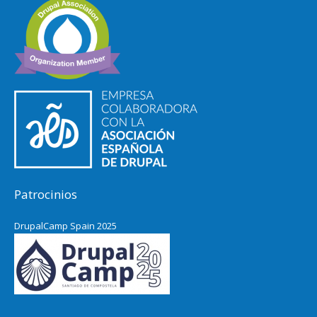
Patrocinios
DrupalCamp Spain 2025
Pacific Northwest Drupal Summit
2024