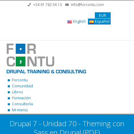
Pasar al contenido principal
+34 91 782 56 13
info@forcontu.com
EUR
English
Español
Forcontu
Comunidad
Libros
Formación
Consultoría
Mi menú
Drupal 7 - Unidad 70 - Theming con
Sass en Drupal (PDF)