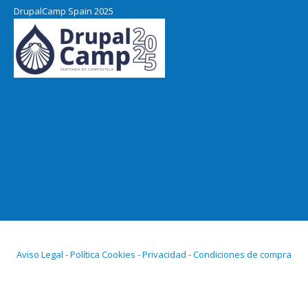
DrupalCamp Spain 2025
Pacific Northwest Drupal Summit
2024
Aviso Legal - Política Cookies - Privacidad - Condiciones de compra