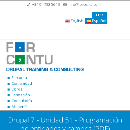
Pasar al contenido principal
+34 91 782 56 13
info@forcontu.com
EUR
English
Español
Forcontu
Comunidad
Libros
Formación
Consultoría
Mi menú
Drupal 7 - Unidad 51 - Programación
de entidades y campos (PDF)