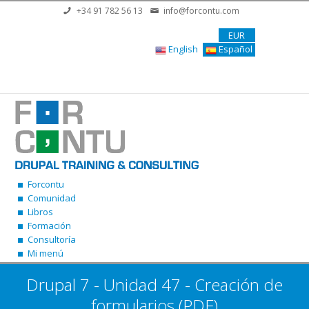
Pasar al contenido principal
+34 91 782 56 13
info@forcontu.com
EUR
English
Español
Forcontu
Comunidad
Libros
Formación
Consultoría
Mi menú
Drupal 7 - Unidad 47 - Creación de
formularios (PDF)