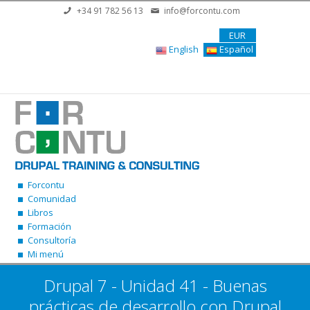
Pasar al contenido principal
+34 91 782 56 13
info@forcontu.com
EUR
English
Español
Forcontu
Comunidad
Libros
Formación
Consultoría
Mi menú
Drupal 7 - Unidad 41 - Buenas
prácticas de desarrollo con Drupal