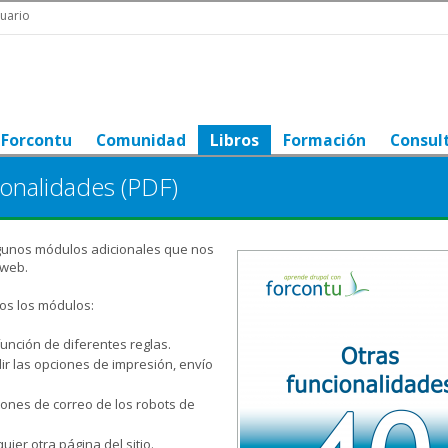
uario
Forcontu
Comunidad
Libros
Formación
Consul
ionalidades (PDF)
lgunos módulos adicionales que nos
 web.
s los módulos:
función de diferentes reglas.
ir las opciones de impresión, envío
ciones de correo de los robots de
uier otra página del sitio.