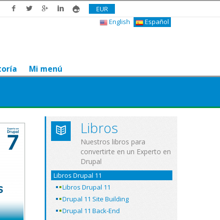
EUR
English
Español
toría
Mi menú
Libros
Nuestros libros para
convertirte en un Experto en
Drupal
Libros Drupal 11
Libros Drupal 11
Drupal 11 Site Building
Drupal 11 Back-End