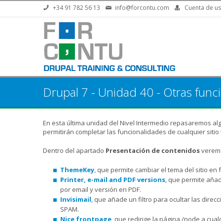
Pasar al contenido principal
+34 91 782 56 13
info@forcontu.com
Cuenta de us
Drupal 7 - Unidad 40 - Otras func
En esta última unidad del Nivel Intermedio repasaremos a
permitirán completar las funcionalidades de cualquier sitio
Dentro del apartado
Presentación de contenidos
veremo
ThemeKey
, que permite cambiar el tema del sitio en 
Printer, e-mail and PDF versions
, que permite añad
por email y versión en PDF.
Invisimail
, que añade un filtro para ocultar las direc
SPAM.
Nice frontpage
, que redirige la página /node a cualq