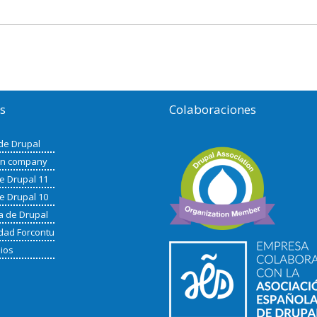
os
Colaboraciones
de Drupal
in company
de Drupal 11
de Drupal 10
a de Drupal
ad Forcontu
nios