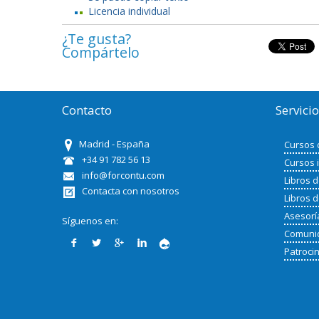
Licencia individual
¿Te gusta?
Compártelo
Contacto
Servici
Madrid - España
Cursos 
+34 91 782 56 13
Cursos 
info@forcontu.com
Libros 
Contacta con nosotros
Libros 
Asesorí
Síguenos en:
Comunid
Patroci