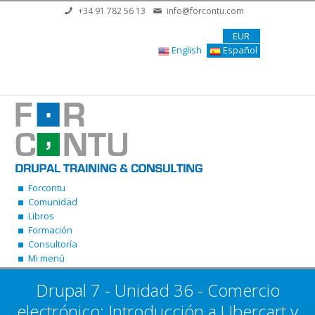
Pasar al contenido principal
+34 91 782 56 13
info@forcontu.com
EUR
English
Español
Forcontu
Comunidad
Libros
Formación
Consultoría
Mi menú
Drupal 7 - Unidad 36 - Comercio
electrónico: Introducción a Ubercart y