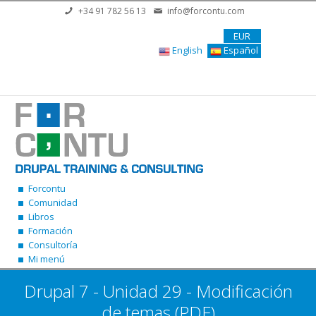
Pasar al contenido principal
+34 91 782 56 13
info@forcontu.com
EUR
English
Español
Forcontu
Comunidad
Libros
Formación
Consultoría
Mi menú
Drupal 7 - Unidad 29 - Modificación
de temas (PDF)