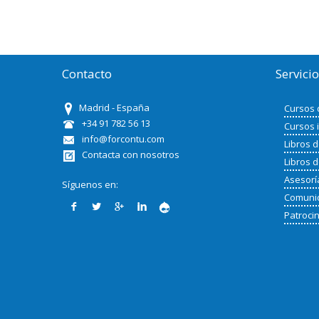
Contacto
Servici
Madrid - España
Cursos 
+34 91 782 56 13
Cursos 
info@forcontu.com
Libros 
Contacta con nosotros
Libros 
Asesorí
Síguenos en:
Comunid
Patroci