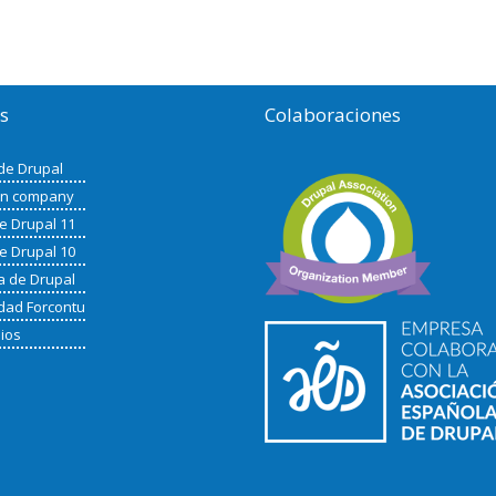
os
Colaboraciones
de Drupal
in company
de Drupal 11
de Drupal 10
a de Drupal
ad Forcontu
nios