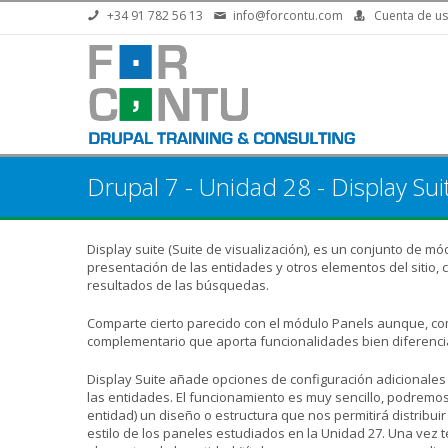
Pasar al contenido principal
+34 91 782 56 13
info@forcontu.com
Cuenta de us
Drupal 7 - Unidad 28 - Display Sui
Display suite (Suite de visualización), es un conjunto de m
presentación de las entidades y otros elementos del sitio, c
resultados de las búsquedas.
Comparte cierto parecido con el módulo Panels aunque, c
complementario que aporta funcionalidades bien diferenci
Display Suite añade opciones de configuración adicionales 
las entidades. El funcionamiento es muy sencillo, podremos 
entidad) un diseño o estructura que nos permitirá distribuir
estilo de los paneles estudiados en la Unidad 27. Una vez