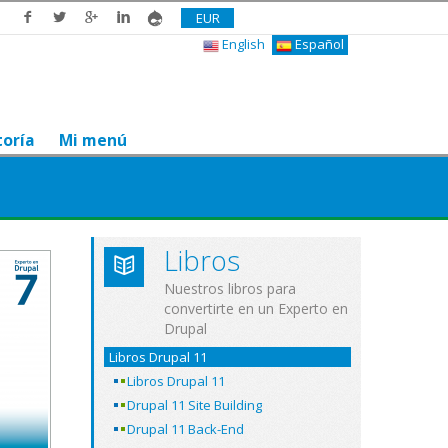
EUR
English
Español
toría
Mi menú
Libros
Nuestros libros para
convertirte en un Experto en
Drupal
Libros Drupal 11
Libros Drupal 11
Drupal 11 Site Building
Drupal 11 Back-End