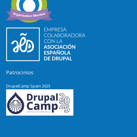
Patrocinios
DrupalCamp Spain 2025
Pacific Northwest Drupal Summit
2024