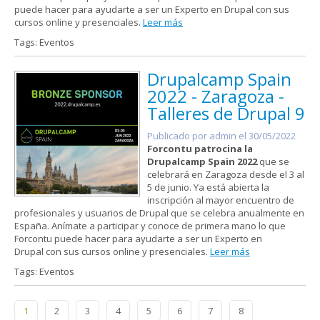
puede hacer para ayudarte a ser un Experto en Drupal con sus
cursos online y presenciales.
Leer más
Tags: Eventos
Drupalcamp Spain
2022 - Zaragoza -
Talleres de Drupal 9
Publicado por
admin
el 30/05/2022
Forcontu patrocina la
Drupalcamp Spain 2022
que se
celebrará en Zaragoza desde el 3 al
5 de junio. Ya está abierta la
inscripción al mayor encuentro de
profesionales y usuarios de Drupal que se celebra anualmente en
España. Anímate a participar y conoce de primera mano lo que
Forcontu puede hacer para ayudarte a ser un Experto en
Drupal con sus cursos online y presenciales.
Leer más
Tags: Eventos
Páginas
1
2
3
4
5
6
7
8