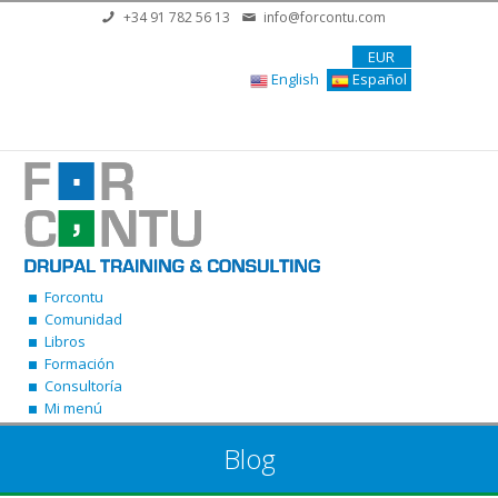
Pasar al contenido principal
+34 91 782 56 13
info@forcontu.com
EUR
English
Español
Forcontu
Comunidad
Libros
Formación
Consultoría
Mi menú
Blog