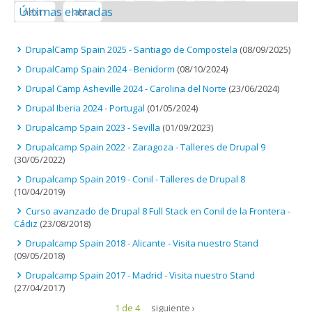
Últimas entradas
next ›
last »
DrupalCamp Spain 2025 - Santiago de Compostela
(08/09/2025)
DrupalCamp Spain 2024 - Benidorm
(08/10/2024)
Drupal Camp Asheville 2024 - Carolina del Norte
(23/06/2024)
Drupal Iberia 2024 - Portugal
(01/05/2024)
Drupalcamp Spain 2023 - Sevilla
(01/09/2023)
Drupalcamp Spain 2022 - Zaragoza - Talleres de Drupal 9
(30/05/2022)
Drupalcamp Spain 2019 - Conil - Talleres de Drupal 8
(10/04/2019)
Curso avanzado de Drupal 8 Full Stack en Conil de la Frontera -
Cádiz
(23/08/2018)
Drupalcamp Spain 2018 - Alicante - Visita nuestro Stand
(09/05/2018)
Drupalcamp Spain 2017 - Madrid - Visita nuestro Stand
(27/04/2017)
1 de 4
siguiente ›