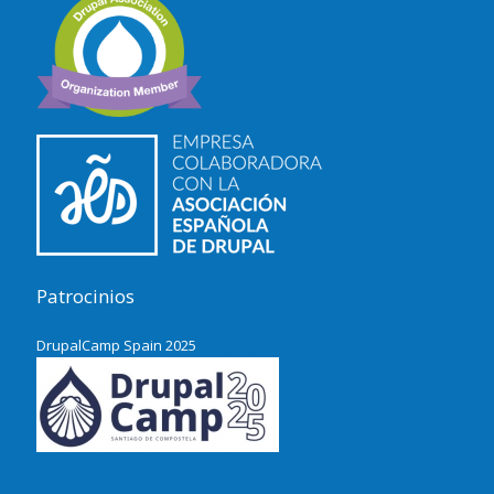
Patrocinios
DrupalCamp Spain 2025
Pacific Northwest Drupal Summit
2024