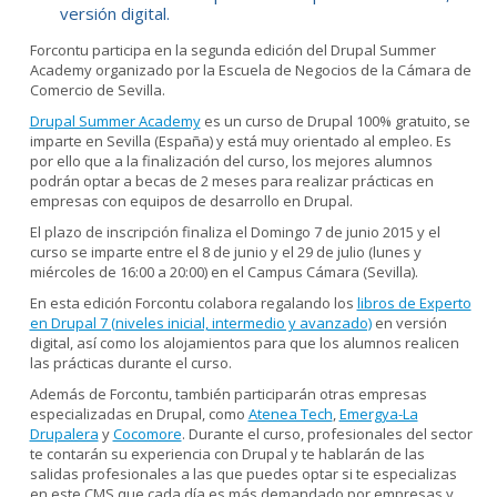
versión digital.
Forcontu participa en la segunda edición del Drupal Summer
Academy organizado por la Escuela de Negocios de la Cámara de
Comercio de Sevilla.
Drupal Summer Academy
es un curso de Drupal 100% gratuito, se
imparte en Sevilla (España) y está muy orientado al empleo. Es
por ello que a la finalización del curso, los mejores alumnos
podrán optar a becas de 2 meses para realizar prácticas en
empresas con equipos de desarrollo en Drupal.
El plazo de inscripción finaliza el Domingo 7 de junio 2015 y el
curso se imparte entre el 8 de junio y el 29 de julio (lunes y
miércoles de 16:00 a 20:00) en el Campus Cámara (Sevilla).
En esta edición Forcontu colabora regalando los
libros de Experto
en Drupal 7 (niveles inicial, intermedio y avanzado)
en versión
digital, así como los alojamientos para que los alumnos realicen
las prácticas durante el curso.
Además de Forcontu, también participarán otras empresas
especializadas en Drupal, como
Atenea Tech
,
Emergya-La
Drupalera
y
Cocomore
. Durante el curso, profesionales del sector
te contarán su experiencia con Drupal y te hablarán de las
salidas profesionales a las que puedes optar si te especializas
en este CMS que cada día es más demandado por empresas y