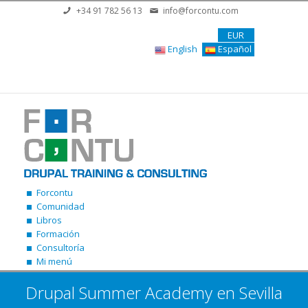
Pasar al contenido principal
+34 91 782 56 13
info@forcontu.com
EUR
English
Español
Forcontu
Comunidad
Libros
Formación
Consultoría
Mi menú
Drupal Summer Academy en Sevilla