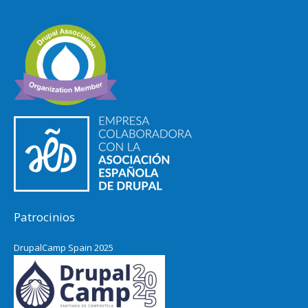
Patrocinios
DrupalCamp Spain 2025
Pacific Northwest Drupal Summit
2024