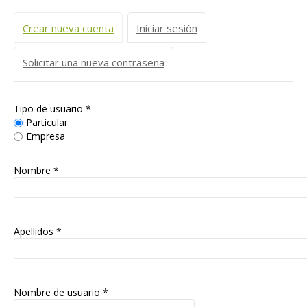
Solapas principales
Crear nueva cuenta
(solapa activa)
Iniciar sesión
Solicitar una nueva contraseña
Tipo de usuario
*
Particular
Empresa
Nombre *
Apellidos *
Nombre de usuario
*