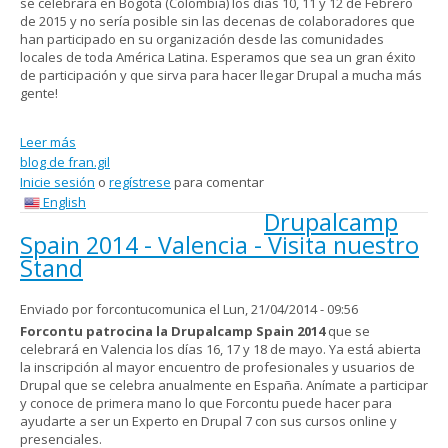
se celebrará en Bogotá (Colombia) los días 10, 11 y 12 de Febrero
de 2015 y no sería posible sin las decenas de colaboradores que
han participado en su organización desde las comunidades
locales de toda América Latina. Esperamos que sea un gran éxito
de participación y que sirva para hacer llegar Drupal a mucha más
gente!
Leer más
sobre ¿Vas a la DrupalCon Latin America? Entonces tienes los
blog de fran.gil
libros de Experto en Drupal 7 gratis
Inicie sesión
o
regístrese
para comentar
English
Drupalcamp
Spain 2014 - Valencia - Visita nuestro
Stand
Enviado por
forcontucomunica
el Lun, 21/04/2014 - 09:56
Forcontu patrocina la Drupalcamp Spain 2014
que se
celebrará en Valencia los días 16, 17 y 18 de mayo. Ya está abierta
la inscripción al mayor encuentro de profesionales y usuarios de
Drupal que se celebra anualmente en España. Anímate a participar
y conoce de primera mano lo que Forcontu puede hacer para
ayudarte a ser un Experto en Drupal 7 con sus cursos online y
presenciales.