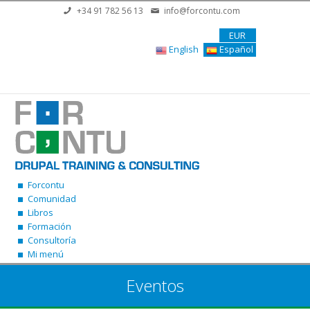
Pasar al contenido principal
+34 91 782 56 13
info@forcontu.com
EUR
English
Español
Forcontu
Comunidad
Libros
Formación
Consultoría
Mi menú
Eventos