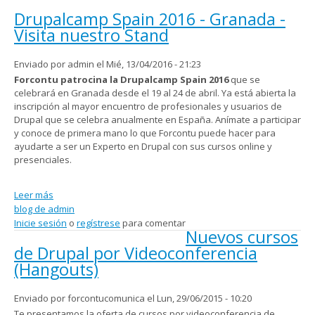
Drupalcamp Spain 2016 - Granada -
Visita nuestro Stand
Enviado por
admin
el Mié, 13/04/2016 - 21:23
Forcontu patrocina la Drupalcamp Spain 2016
que se
celebrará en Granada desde el 19 al 24 de abril. Ya está abierta la
inscripción al mayor encuentro de profesionales y usuarios de
Drupal que se celebra anualmente en España. Anímate a participar
y conoce de primera mano lo que Forcontu puede hacer para
ayudarte a ser un Experto en Drupal con sus cursos online y
presenciales.
Leer más
sobre Drupalcamp Spain 2016 - Granada - Visita nuestro
blog de admin
Stand
Inicie sesión
o
regístrese
para comentar
Nuevos cursos
de Drupal por Videoconferencia
(Hangouts)
Enviado por
forcontucomunica
el Lun, 29/06/2015 - 10:20
Te presentamos la oferta de cursos por videoconferencia de