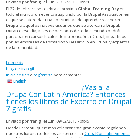
Enviado por
fran.gil
el Lun, 23/02/2015 - 09:21
El 27 de febrero se celebra el próximo
Global Training Day
en
todo el mundo, un evento auspiciado por la Drupal Association en
el que se quiere dar una oportunidad de aprender y conocer
Drupal a aquellos nuevos usuarios que se acercan a Drupal.
Durante ese día, miles de personas de todo el mundo podrán
participar en cursos locales de introducción a Drupal, impartidos
por las empresas de Formación y Desarrollo en Drupal y expertos
de la comunidad.
Leer más
sobre Global Training Day el 27 de febrero
blog de fran.gil
Inicie sesión
o
regístrese
para comentar
English
¿Vas a la
DrupalCon Latin America? Entonces
tienes los libros de Experto en Drupal
7 gratis
Enviado por
fran.gil
el Lun, 09/02/2015 - 09:45
Desde Forcontu queremos celebrar este gran evento regalando
nuestros libros a todos los asistentes. La
DrupalCon Latin America