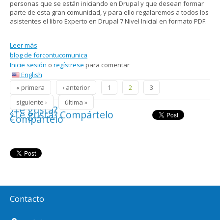
personas que se están iniciando en Drupal y que desean formar
parte de esta gran comunidad, y para ello regalaremos a todos los
asistentes el libro Experto en Drupal 7 Nivel Inicial en formato PDF.
Leer más
sobre Drupalcamp Colombia Cartagena 2013, patrocinada
blog de forcontucomunica
por Forcontu
Inicie sesión
o
regístrese
para comentar
English
Páginas
« primera
‹ anterior
1
2
3
siguiente ›
última »
¿Te gusta?
¿Te gusta? Compártelo
Compártelo
Contacto