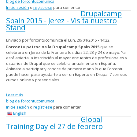
blog de forcontucomunica
Inicie sesión
o
regístrese
para comentar
Drupalcamp
Spain 2015 - Jerez - Visita nuestro
Stand
Enviado por
forcontucomunica
el Lun, 20/04/2015 - 14:22
Forcontu patrocina la Drupalcamp Spain 2015
que se
celebrará en Jerez de la Frontera los días 22, 23 y 24 de mayo. Ya
está abierta la inscripción al mayor encuentro de profesionales y
usuarios de Drupal que se celebra anualmente en España.
Anímate a participar y conoce de primera mano lo que Forcontu
puede hacer para ayudarte a ser un Experto en Drupal 7 con sus
cursos online y presenciales.
Leer más
sobre Drupalcamp Spain 2015 - Jerez - Visita nuestro Stand
blog de forcontucomunica
Inicie sesión
o
regístrese
para comentar
English
Global
Training Day el 27 de febrero