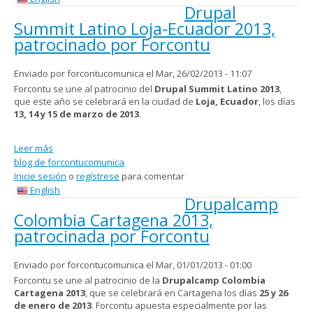
Drupal
Summit Latino Loja-Ecuador 2013,
patrocinado por Forcontu
Enviado por
forcontucomunica
el Mar, 26/02/2013 - 11:07
Forcontu se une al patrocinio del
Drupal Summit Latino 2013
,
que este año se celebrará en la ciudad de
Loja, Ecuador
, los días
13, 14 y 15 de marzo de 2013
.
Leer más
sobre Drupal Summit Latino Loja-Ecuador 2013, patrocinado
blog de forcontucomunica
por Forcontu
Inicie sesión
o
regístrese
para comentar
English
Drupalcamp
Colombia Cartagena 2013,
patrocinada por Forcontu
Enviado por
forcontucomunica
el Mar, 01/01/2013 - 01:00
Forcontu se une al patrocinio de la
Drupalcamp Colombia
Cartagena 2013
, que se celebrará en Cartagena los días
25 y 26
de enero de 2013
. Forcontu apuesta especialmente por las