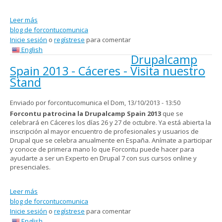
Leer más
sobre Drupalcamp Spain 2014 - Valencia - Visita nuestro
blog de forcontucomunica
Stand
Inicie sesión
o
regístrese
para comentar
English
Drupalcamp
Spain 2013 - Cáceres - Visita nuestro
Stand
Enviado por
forcontucomunica
el Dom, 13/10/2013 - 13:50
Forcontu patrocina la Drupalcamp Spain 2013
que se
celebrará en Cáceres los días 26 y 27 de octubre. Ya está abierta la
inscripción al mayor encuentro de profesionales y usuarios de
Drupal que se celebra anualmente en España. Anímate a participar
y conoce de primera mano lo que Forcontu puede hacer para
ayudarte a ser un Experto en Drupal 7 con sus cursos online y
presenciales.
Leer más
sobre Drupalcamp Spain 2013 - Cáceres - Visita nuestro
blog de forcontucomunica
Stand
Inicie sesión
o
regístrese
para comentar
English