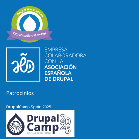
Patrocinios
DrupalCamp Spain 2025
Pacific Northwest Drupal Summit
2024