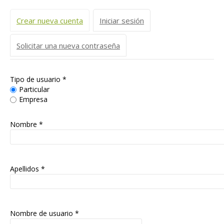
Solapas principales
Crear nueva cuenta
(solapa activa)
Iniciar sesión
Solicitar una nueva contraseña
Tipo de usuario
*
Particular
Empresa
Nombre *
Apellidos *
Nombre de usuario
*