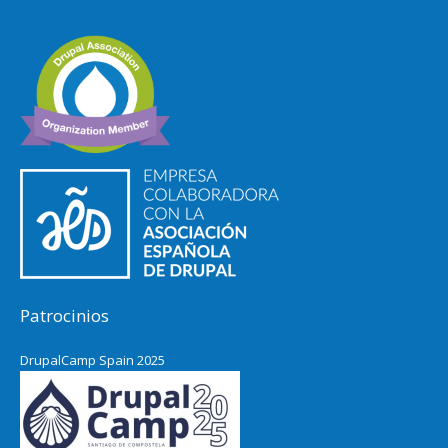
Patrocinios
DrupalCamp Spain 2025
Pacific Northwest Drupal Summit
2024