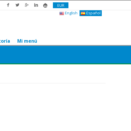
EUR
English
Español
toría
Mi menú