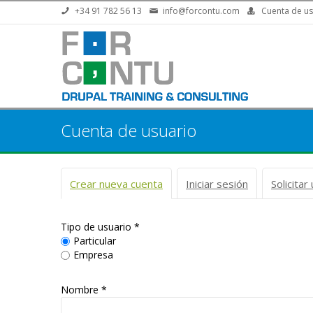
Pasar al contenido principal
+34 91 782 56 13
info@forcontu.com
Cuenta de us
Cuenta de usuario
Solapas principales
Crear nueva cuenta
(solapa activa)
Iniciar sesión
Solicita
Tipo de usuario
*
Particular
Empresa
Nombre *