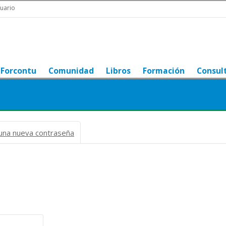
uario
Forcontu
Comunidad
Libros
Formación
Consul
r una nueva contraseña