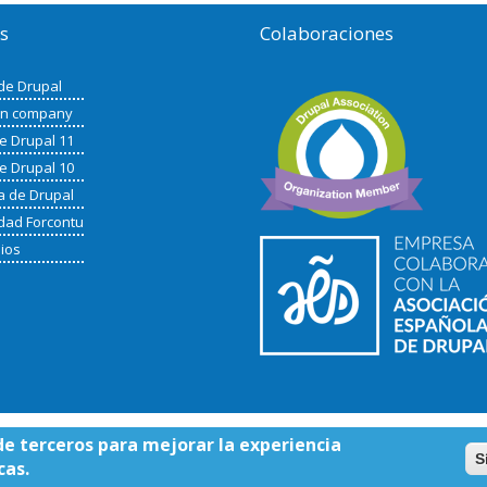
os
Colaboraciones
de Drupal
in company
de Drupal 11
de Drupal 10
a de Drupal
ad Forcontu
nios
de terceros para mejorar la experiencia
S
cas.