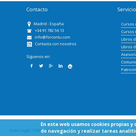
Contacto
Servici
Madrid - España
Cursos 
+34 91 782 56 13
Cursos 
info@forcontu.com
Libros 
Contacta con nosotros
Libros 
Asesorí
Síguenos en:
Comunid
Patroci
En esta web usamos cookies propias y 
Aviso Legal - Política Cookies - Privacidad - Condiciones de compra
de navegación y realizar tareas analíti