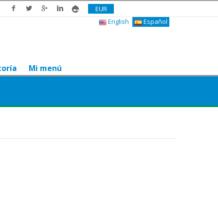
EUR
English
Español
toría
Mi menú