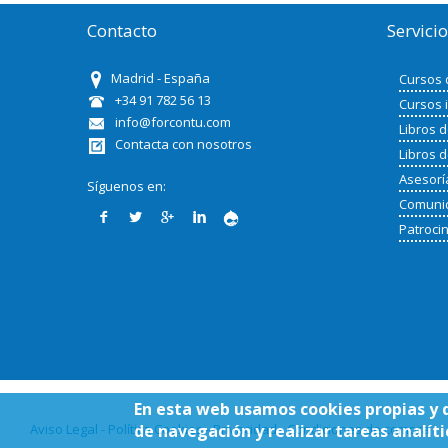
Contacto
Servici
Madrid - España
Cursos 
+34 91 782 56 13
Cursos 
info@forcontu.com
Libros 
Contacta con nosotros
Libros 
Asesorí
Síguenos en:
Comunid
Patroci
En esta web usamos cookies propias y 
Aviso Legal - Política Cookies - Privacidad - Condiciones de compra
de navegación y realizar tareas analíti