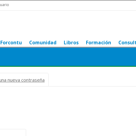
uario
Forcontu
Comunidad
Libros
Formación
Consul
r una nueva contraseña