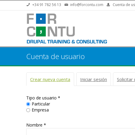
Pasar al contenido principal
+34 91 782 56 13
info@forcontu.com
Cuenta de us
Cuenta de usuario
Solapas principales
Crear nueva cuenta
(solapa activa)
Iniciar sesión
Solicita
Tipo de usuario
*
Particular
Empresa
Nombre *