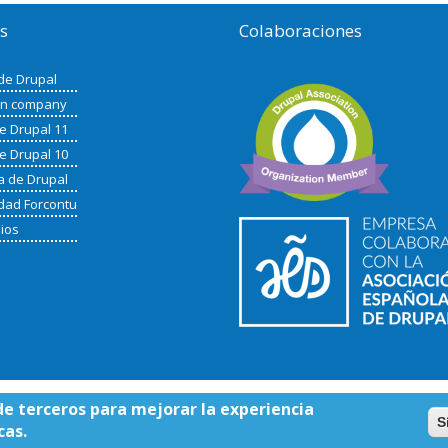
os
Colaboraciones
de Drupal
in company
de Drupal 11
de Drupal 10
a de Drupal
ad Forcontu
nios
de terceros para mejorar la experiencia
S
cas.