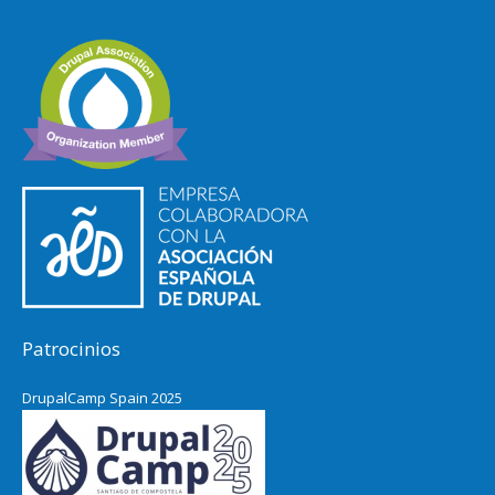
Patrocinios
DrupalCamp Spain 2025
Pacific Northwest Drupal Summit
2024