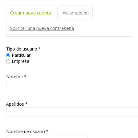
Solapas principales
Crear nueva cuenta
(solapa activa)
Iniciar sesión
Solicitar una nueva contraseña
Tipo de usuario
*
Particular
Empresa
Nombre *
Apellidos *
Nombre de usuario
*