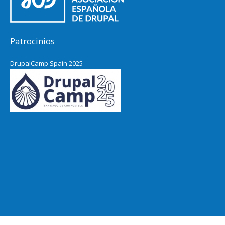
Patrocinios
DrupalCamp Spain 2025
Pacific Northwest Drupal Summit
2024